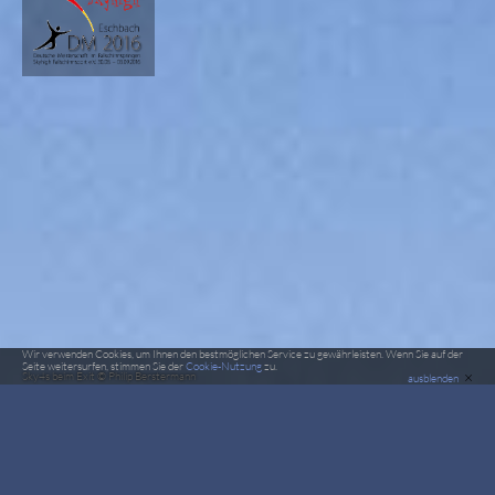
Wir verwenden Cookies, um Ihnen den bestmöglichen Service zu gewährleisten. Wenn Sie auf der
Seite weitersurfen, stimmen Sie der
Cookie-Nutzung
zu.
×
Sky4s beim Exit © Philip Berstermann
ausblenden
FS 4er
Vier
Fallschirmspringer in Formation