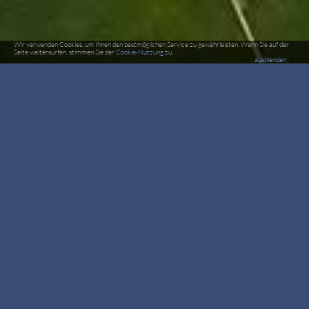
Wir verwenden Cookies, um Ihnen den bestmöglichen Service zu gewährleisten. Wenn Sie auf der
Seite weitersurfen, stimmen Sie der
Cookie-Nutzung
zu.
×
ausblenden
Luftbild
Der Flugplatz Bremgarten (EDTG)
Luftbild in hoher Auflösung (3,5 MB)
Der Flugplatz Bremgarten bei GoogleMaps
Could not retrieve weather due to an invalid location. Must
enter location as latitude,longitude